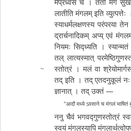
र्म
प्रध्वसं च । ततो मंगं सुखं स­मु
लातीति मं­ग­ल­म् इति व्युत्पत्तेः
स्या­ध­र्म­ल­क्ष­ण­स्य प­रं­प­र­या 
द्रा­र्च­ना­दि­क­म् अप्य् एवं मं­ग­
नियमः सिद्ध्यति । स्यान्मत
तल् ला­त्य­स्मा­त् प­र­मे­ष्ठि­गु­ण­स्
स्तो­त्रं । मलं वा श्रे­यो­मा­र्ग­सं­
१०
तद् इति । तद् ए­त­द­नु­कू­लं
नः 
ज्ञा­ना­त् । तद् उक्तं —
"आदौ मध्ये ऽ­व­सा­ने च मंगलं भाषितं 
ननु चैवं भ­ग­व­द्गु­ण­स्तो­त्रं स्
स्वयं मं­ग­ल­स्या­पि
मं­ग­ला­र्थ­त्वो