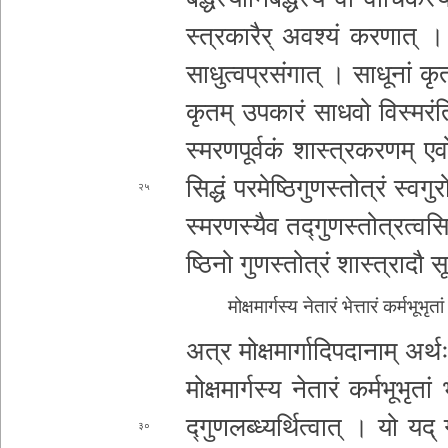
स्त्र­का­रै­र् अवश्यं
क­र­णा­त् । त
सा­धु­त्व­प्र­सं­गा­त् । साधूनां कृ­त
कृतम् उ­प­का­रं साधवो वि­स्म­रं­
स्म­र­ण­पू­र्व­कं
शा­स्त्र­क­र­ण­म् ए­
सि­द्धं प­र­मे­ष्ठि­गु­ण­स्तो­त्रं स्व­गु
२५
स्म­र­ण­स्यै­व त­द्गु­ण­स्तो­त्र­त्व­स
ष्ठि­नो गु­ण­स्तो­त्रं
शास्त्रादौ सू­
मो­क्ष­मा­र्ग­स्य नेतारं भेत्तारं क­र्म­भू­भृ­
अत्र मो­क्ष­मा­र्गा­दि­प­दा­ना­म् अर्
मो­क्ष­मा­र्ग­स्य नेतारं कर्मभू
भृतां भ
द्गु­ण­ल­ब्ध्य­र्थि­त्वा­त् । यो यद् 
३०