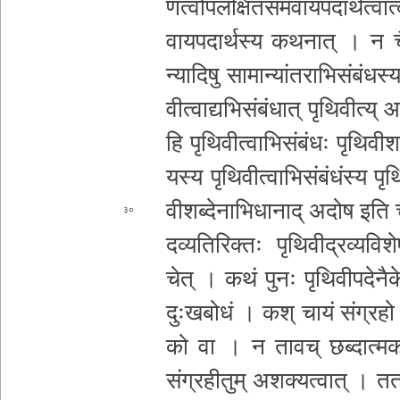
ण­त्वो­प­ल­क्षि­त­स­म­वा­य­प­दा­र्थ­त्वा­
वा­य­प­दा­र्थ­स्य क­थ­ना­त् । न चै
न्या­दि­षु सा­मा­न्यां­त­रा
भि­सं­बं­ध­स
वी­त्वा­द्य­भि­सं­बं­धा­त् पृ­थि­वी­त्य् 
हि पृ­थि­वी­त्वा­भि­सं­बं­धः पृ­थि­वी­
य­स्य पृ­थि­वी­त्वा­भि
सं­बं­धं­स्य पृ­
वी­श­ब्दे­ना­भि­धा­ना­द् अदोष 
३०
द­व्य­ति­रि­क्तः पृ­थि­वी­द्र­व्य­
चेत् । कथं पुनः
पृ­थि­वी­प­दे­नै­
दुः­ख­बो­धं । कश् चायं संग्रहो
को वा । न तावच् छ­ब्दा­त्म­कः­श­ब्द
सं­ग्र­ही­तु­म् अश
क्यत्वात् । तत्र