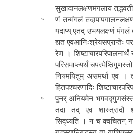
सु­खा­दा­न­ल­क्ष­ण­मं­ग­ला­य त­द्भ­व­ती
णं त­न्मं­ग­लं त­दा­पा­प­गा­ल­न­ल­क
१५
यदाप्य् एतद् उ­भ­य­ल­क्ष­णं मंगलं तदा
द्य­त ए­व­आ­निः­श्रे­य­स
प्राप्तेः प­र
रे­ण । शि­ष्टा­चा­र­प­रि­पा­ल­ना­र्थं न
प­रि­स­मा­प्त्य­र्थं च­प­र­मे­ष्ठि­गु
नि­य­म­यि­तु­म् अ­स­म­र्था
एव । त­प­
हि­त­प­श्च­र­णा­दिः शि­ष्टा­चा­र­प­रि­
पुनर् अ­नि­य­मे­न भ­ग­व­द्गु­ण­सं­स्त­व
२०
तदा तद् एव
शास्त्रादौ श
सिद्ध्यति । न च क्व­चि­त­न् 
ब­द्ध­स्या­नि­ब­द्ध­स्य वा वा­चि­क­स