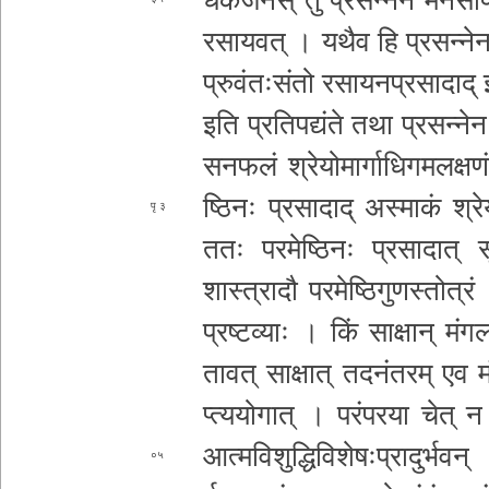
र­सा­य­व­त् । यथैव हि
प्र­स­न्न
प्रु­वं­तः­सं­तो र­सा­य­न­प्र­सा­दा­
इति प्र­ति­प­द्यं­ते तथा प्र­स­न्ने­न
स­न­फ­लं श्रे­यो­मा­र्गा­धि
ग­म­ल­क्ष­णं
ष्ठि­नः प्र­सा­दा­द् अस्माकं श्रे­य
३
ततः प­र­मे­ष्ठि­नः प्र­सा­दा­त् सू­त्
शास्त्रादौ प­र­मे­ष्ठि­गु­ण
स्तोत्रं 
प्रष्टव्याः । किं साक्षान् मं­ग­ला­र
तावत् साक्षात् त­द­नं­त­र­म् एव मं
प्त्य­यो­गा­त् । प­रं­प­र­या चेत् 
आ­त्म­वि­शु­द्धि­वि­शे­षः­प्रा­दु­र्भ
०५