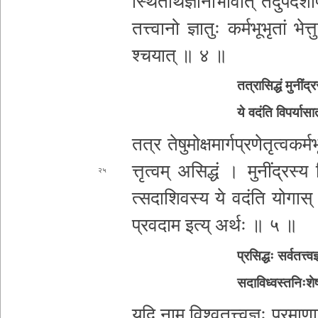
स्थि­ता­र्थ­ज्ञा­ना­भा­वा­त् त­दु­प­दे­
त­त्त्वा­नो ज्ञातुः क­र्म­भू­भृ­तां भेत्तु
श्च­या­त् ॥ ४ ॥
त­त्रा­सि­द्धं मु­नीं­द्र
ये वदंति वि­प­र्या­सा
तत्र ते­षु­मो­क्ष­मा­र्ग­प्र­णे­तृ­त्व­क­र्म­भू­भ
त्तृ­त्व­म् असिद्धं । मुनीं
द्रस्य वि­
२५
त्स­दा­शि­व­स्य ये वदंति योगास् ता
प्र­व­दा­म इत्य् अर्थः ॥ ५ ॥
प्रसिद्धः स­र्व­त­त्त्
स­दा­वि­ध्व­स्त­निः­श
यदि नाम वि­श्व­त­त्त्व­ज्ञः प्र­मा­णा­