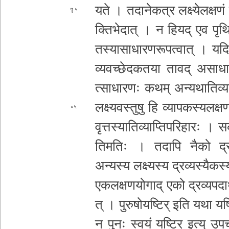
य­ते । त­दा­ने­क­त्र ल­क्ष्ये­ल­क्ष­णं
५
क्ति­भे­दा­त् । न हियद् एव पृथिव्य
त­स्या­सा­धा­र­ण­रू­प­त्वा­त् । यदि पु
व्य­व­च्छे­द­क­त­या तावद् असा
धा
त्सा­धा­र­णः कथम् अ­न्य­था­ति­व्या­प्
ल­क्ष्य­व­स्तु­षु हि व्या­प­क­स्य­ल­क्ष­ण
०५
वृ­त्त­स्या­ति­व्या­प्ति­प­रि
हारः । स­क­लै
ति­म­तिः । तदापि नैको द्र­व
अन्यस्य लक्ष्यस्य द्र­व्य­स्यै­क­स्या
ए­क­ल­क्ष­ण­यो­गा­द् एको द्रव्य
पदार
त् । पु­रु­षो­य­ष्टि­र् इति यथा य­ष
न पुनः स्वयं यष्टिर् इत्य् उ­प­चा