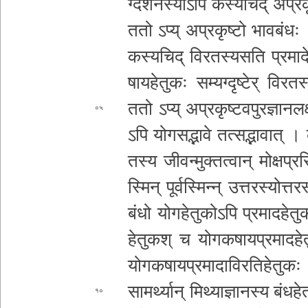
ग्द­र्श­न­स्या­ऽ­पि क­स्य­चि­द् अ­प्र
ततो ऽप्य् अ­प्र­कृ­ष्टो भा­व­बं­ध
क­स्य­चि­द् वि­र­त­स्य­स­ति प्रमाद
षा­य­हे
तुकः स­म्य­ग्दृ­ष्टे­र् वि­र­त­स
ततो ऽप्य् अ­प्र­कृ­ष्ट­व­पु­र­ज्ञा­न­ल
०५
ऽ­पि यो­ग­स­द्भा­वे त­त्स­द्भा­वा­त् 
तस्य जी­व­न्मु­क्त­त्वा­न् मो­क्ष­प्र
स्मि­न् पू­र्व­स्मि­न्न् उ­त्त­र­स्यो­त्त­
बंधो यो­ग­हे­तु­को­ऽ­पि प्र­मा­द­हे
हे­तु­क­श् च यो­ग­क­षा­य­प्र­मा­द­हे
यो­ग­क­षा­य­प्र­मा­दा­वि­र­ति­हे­तु­क
सा­म­र्थ्या­न् मि­थ्या­ज्ञा­न­स्य बं­ध
१०