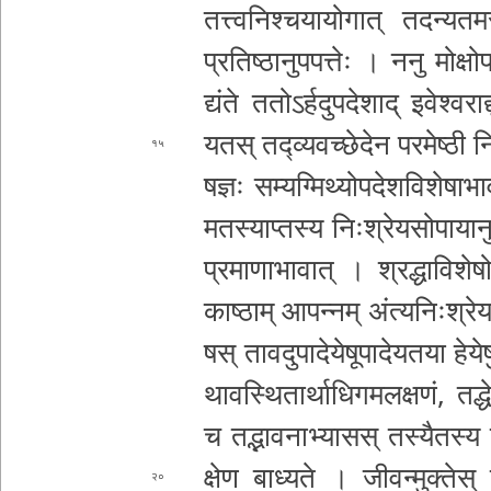
त­त्त्व­नि­श्च­या­यो­गा­त् त­द­न्य­त­म­स
प्र­ति­ष्ठा­नु­प­प­त्तेः । ननु मोक्षो
प
द्यं­ते त­तो­ऽ­र्ह­दु­प­दे­शा­द् इ­वे­श्व­र
यतस् त­द्व्य­व­च्छे­दे­न प­र­मे­ष
१५
ष­ज्ञः स­म्य­ग्मि­थ्यो­प­दे­श
वि­शे­षा­भा
म­त­स्या­प्त­स्य निः­श्रे­य­सो­पा­या­
प्र­मा­णा­भा­वा­त् । श्र­द्धा­वि­शे­षो­प
काष्ठाम् आ­प­न्न­म् अंत्य
निः­श्रे­य
ष­स् ता­व­दु­पा­दे­ये­षू­पा­दे­य­त­या ह
था­व­स्थि­ता­र्था­धि­ग­म­ल­क्ष­णं­, त­द्धे
च त­द्भा­व­ना
भ्यासस् त­स्यै­त­स्य निः
क्षे­ण बाध्यते । जी­व­न्मु­क्ते­
२०