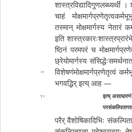
शा­स्त्र­वि­द्या­दि­गु­ण­ल­ब्ध्य­र्थी 
चाहं मोक्ष
मा­र्ग­प्र­णे­तृ­त्व­क­र्म­भू
तस्मान् मो­क्ष­मा­र्ग­स्य नेतारं क­र्
इति शा­स्त्र­का­रः­शा­स्त्र­प्रा­र
ष्ठि­नं प­र­म­प­रं च मो­क्ष­मा­र्ग­प्र­
छ्रे­यो­मा­र्ग­स्य सं­सि­द्धेः­स­म­र्थ
नात
वि­शे­ष­णं­मो­क्ष­मा­र्ग­प्र­णे­तृ­त्वं क­र्म­भू­
३५
भ­ग­व­द्भि­र् इत्य् आह —
इत्य् अ­सा­धा­र­णं
४
प­र­सं­क­ल्पि­ता­प्त
परैर् वै­शो­षि­का­दि­भिः सं­क­ल्पि­
सं­क­ल्पि­ता­प्ता म­हे­श्व­रा­द­यः
तेष