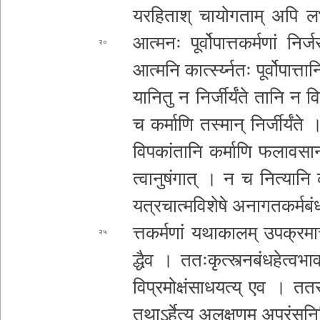
य­र­हि­ता­श् चा­यो­ग­ता­म् अपि
आत्मनः पू­र्वो­पा­त्त­क­र्म­णां नि
२०
आत्मनि कार्त्स्य्नतः
पू­र्वो­पा­त्त
यानितु न नि­र्जी­र्यं­ते तानि न वि
च कर्माणि तस्मान् नि­र्जी­र्यं­ते
वि­प­कां­ता­नि कर्माणि फ­ला­व­सा­न­त
त्वा­नु­षं­गा­त् । न च नित्यानि
य­त्र­चा­त्म­वि­शे­षे अ­ना­ग­त­क­र्म­बं­ध­
त्त­क­र्म­णां य­था­का­ल­म् उ­प­क्र­मा
२५
द्धै­व । त­तः­कृ­त्स्त्न­बं­ध­हे­त्व­भा­
वि­प्र­मो­क्षं­सा­ध­य­त्य् एव । ततस्
त­था­ऽ­र्हे­त्य् अ­ल­क्ष­ण­म् अ­प­रं­सु­न