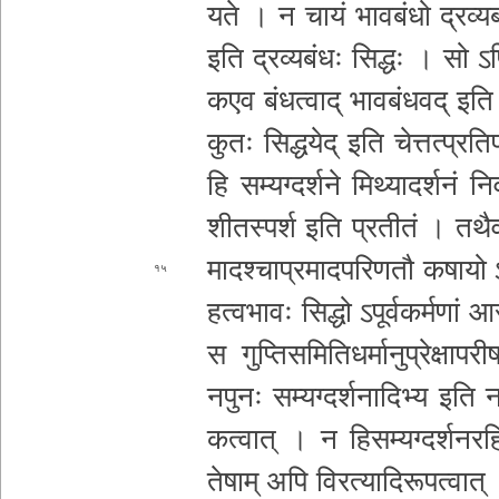
य­ते । न चायं भा­व­बं­धो द्र­व्य­बं­ध
इति द्र­व्य­बं­धः
सिद्धः । सो ऽपि मि
क­ए­व बं­ध­त्वा­द् भा­व­बं­ध­व­द् इति 
कुतः सि­द्ध­ये­द् इति चे­त्त­त्प्र­ति­प
हि स­म्य­ग्द­र्श­ने मि­थ्या­द­र्श­नं नि­
शी­त­स्प­र्श इति प्रतीतं । तथै
मा­द­श्चा­प्र­मा­द­प­रि­ण­तौ कषायो
१५
ह­त्व­भा­वः सिद्धो ऽ­पू­र्व­क­र्म­णा
स गु­प्ति­स­मि­ति­ध­र्मा
नु­प्रे­क्षा­प­
नपुनः स­म्य­ग्द­र्श­ना­दि­भ्य इत
क­त्वा­त् । न हि­स­म्य­ग्द­र्श­न­र­ह
तेषाम् अपि वि­र­त्या­दि­रू­प­त्वा­त् 