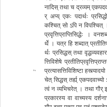
ना­दि­स् तथा
च द्रव्यम् ए­क­प­द­
र् अप्य् एकः पदार्थः प्र­सि­द्धो­दा
कश्चित् सो ऽपि न वि­प­श्चि­त् । से­न
प्र­वृ­त्ति­प्रा­प्ति
सिद्धेः । व­न­श­ब्
र्थे । यत्र हि शब्दात् प्र­ती­ति­प्र
र्थः प्र­सि­द्ध­स् तथा वृ­द्ध­व्य­व­हा
त्ति­वि­शे­षे प्र­ती­ति­प्र­वृ­त्ति­प्रा
प्
प्र­त्या­स­त्ति­वि­शि­ष्टा ह­स्त्या­द­य
१५
चेत् सिद्धस् तर्ह्य् ए­क­प­द­वा­च्
त्वं न व्य­भि­च­रे­त् । तथा
गौर् इत
प्र­का­र­स्य वा वाच्यस्य द­र्श­न
गौर् इत्य् एकम् एव पदं प­श्वा­दे­र्