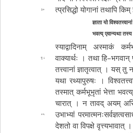
त्प्र­सि­द्धो योगानां तथापि
किम् 
३०
ज्ञाता यो वि­श्व­त­त्त्वा­नां
भवत्य् ए­वा­न्य­था तस्य
स्या­द्वा­दि­ना­म् अस्माकं क­र्म­भू­भृ­
वाक्यार्थः । तथा हि­–­भ­ग
वान् प
८
त­त्त्वा­नां ज्ञा­तृ­त्वा­त् । यस् तु 
यथा र­थ्या­पु­रु­षः । वि­श्व­त­त्त्वा
तस्मात्
क­र्म­भू­भृ­तां भेत्ता भवत्य
चा­रा­त् । न तावद् अयम् अस
उभाभ्यां प­र­मा­त्म­नः­स­र्व­ज्ञ­त्व
०५
देशतो वा विपक्षे वृ­त्त्य­भा­वा­त