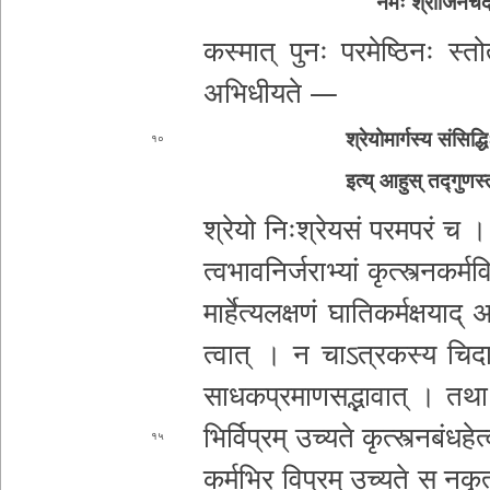
नमः श्री­जि­न­चं­द्
कस्मात् पुनः प­र­मे­ष्ठि­नः स्तोत्
अ­भि­धी­य­ते­ —
श्रे­यो­मा­र्ग­स्य संसिद्ध
१०
इत्य् आहुस् त­द्गु­ण­स्
श्रेयो निः­श्रे­य­सं प­र­म­प­रं च । तत
त्व­भा­व­नि­र्ज­रा­भ्यां
कृ­त्स्त्न­क­र्
मा­र्हे­त्य­ल­क्ष­णं घा­ति­क­र्म­क्ष­या­द्
त्वा­त् । न चा­ऽ­त्र­क­स्य चि­दा­त्म­
सा­ध­क­प्र­मा­ण
स­द्भा­वा­त् । तथा 
भि­र्वि­प्र­म् उच्यते कृ­त्स्त्न­बं­ध­हे
१५
क­र्म­भि­र् विप्रम् उच्यते स न­कृ­त्स्