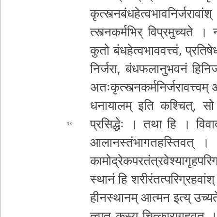
कृ­त्स्त्न­बं­ध­हे­त्व­भा­व­नि­र्ज
रावांश्
त्स्त्न­क­र्म­भि­र् वि­प्र­मु­च्य­ते 
कुतो
बं­ध­हे­त्व­भा­व­व­त्त्वं­, प्र­त
नि­र्ज­रा­, बं­ध­फ­ला­नु­भ­व­नं हि­नि­र
अ­तः­कृ­त्स्त्न­क­र्म­नि­र्ज­रा­व­त्त्
ध
ना­या­ल­म् इति क­श्चि­त्­, सो ऽप
प्रसिद्धेः । तथा हि । वि­वा­द
२०
आ­ला­न­स्तं­भा­ग­त­ह­स्ति­व­त् । प­
कामोद्रे
क­प­र­तं­त्र­वे­श्या­गृ­ह­प­रि
स्था­नं हि श­री­रं­त­त्प­रि­ग्र­ह­वा
ही­न­स्था­न­म् आत्मन इत्य् उच्यते
त्वा­त् कस्य
चि­त्का­रा­गृ­ह­व­त् । 