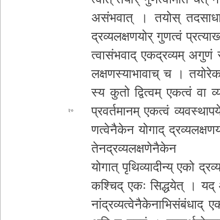
अ­सं­भ­वा­त् । तयोस् त­द­सा­धा­र­ण­
द्र
व्य­ल­क्ष­ण­यो­र् गुणत्वं प्र­त्य
त्वा­सं­भ­वा­द् ए­क­द्र­व्य­म् अगुणं 
ल­क्ष­ण­स्या­भा­वा­च् च । त­यो­रे­क­द्र
स्य कुतो
द्वित्वम् एकत्वं वा व्य­
प्र­व­र्त­मा­न­म् एकत्वं व्य­व­स्था­प­ये
२०
ण­त्वे­नै­के­न योगाद् द्र­व्य­ल­क्ष­ण­
ते­न­द्र­व्य­ल­क्ष­णे­नै­के­न
योगात् पृ­थि­व्या­दी­न्य् एको द्र­व्य­
कश्चिद् एकः सि­द्ध­ये­त् । यद्
नां­द्र­व्य­त्वे­नै­के­ना­भि­सं­बं­धा­