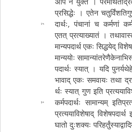
अपि न युक्तं । प­र­मा­र्थ­तो­द्र­व्य­
प्रसिद्धेः । एतेन च­तु­र्विं­श­ति
गु
दा­र्थः­, पंचानां च कर्मणां क­र्म­त्व
२५
एतत् प्र­त्या­ख्या­तं । त­था­वा­स्त­व
मा­न्य­प­दा­र्थ एकः
सि­द्ध­ये­द् वि­शे
मा­न्य­योः सा­मा­न्यां­त­रे­णै­के­ना­भि­स
पदार्थः स्यात् । यदि पु­न­र्य­थे­हे­द
भा­वा­द् एकः
स­म­वा­यः तथा द्रव्य
र्थः स्यात् गुण इति प्र­त्य­या­वि­शे
क­र्म­प­दा­र्थः सा­मा­न्य­म् इ­ति­प्र
३०
प्रत्यया
वि­शे­षा­द् वि­शे­ष­प­दा­र्थ 
घा­तो दुःशक्यः प­रि­ह­र्तुं­स्या­द्वा­दि