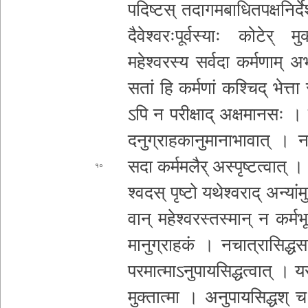
प­दि­ष्ट­स् त­दा­ग­म­बा­धि­त­प­क्ष­नि
र्
दै­वे­श्व­रः­पू­र्व­स्याः कोटेर् म
महे
श्वरस्य सर्वदा क­र्म­णा­म् अ­भा­व­प
सतां हि कर्मणां कश्चिद् भेत्ता
ऽपि न प­री­क्षा­द् अ­क्ष­मा­न­सः
द­नु­ग्रा­ह­का­नु­मा
ना­भा­वा­त् । ननु 
सदा क­र्म­म­लै­र् अ­स्पृ­ष्ट­त्वा­त् ।
१०
श्व­द­स् पृष्टो य­थे­श्व­रा­द् अ­न्यां­
वा­न् म­हे­श्व­र­स्त­स्मा­न् न
क­र्म­भ
मा­नु­ग्रा­ह­कं । न­चा­त्रा­सि­द्
प­र­मा­त्मा­ऽ­नु­पा­य­सि­द्ध­त्वा­त
मुक्तात्मा । अनु
पा­य­सि­द्ध­श् च