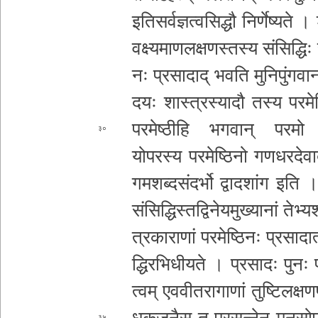
इ­ति­स­र्व­ज्ञ­त्व­सि­द्धौ नि­र्णे­ष्य­ते ।
व­क्ष्य­मा­ण­ल­क्ष­ण­स्त­स्य संसिद्धिः
नः प्र­सा­दा­द् भवति मु­नि­पुं­ग­वा­नां
द­यः शा­स्त्र­स्या­दौ तस्य
प­र­म
प­र­मे­ष्ठी­हि भ­ग­वा­न् परमो ऽर्
३०
यो
परस्य प­र­मे­ष्ठि­नो ग­ण­ध­र­दे­वा­द
ग­म­श­ब्द­सं­द­र्भो द्वा­द­शां­ग इति
सं­सि­द्धि­स्त­द्वि­ने­य­मु­ख्या­नां तेभ्
त्र­का­रा­णां प­र­मे­ष्ठि­नः प्र­सा­दा­त
द्धि­र­भि­धी­य­ते । प्रसादः
पुनः प­
त्व­म् ए­व­वी­त­रा­गा­णां तु­ष्टि­ल­क्ष
ध­क­ज­नै­स् तु प्र­स­न्ने­न म­न­सो­प
३५