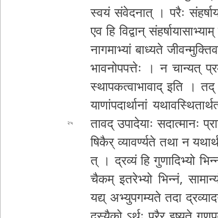
स्वयं सं­वे­द­ना­त् । परैः सं­ह­र्षा­य
एव हि विद्वान्
सं­ह­र्षा­या­सा­भ्या­
ना­ग­मा­भ्यां बाध्यते जी­व­न्मु­क्ति
भा­व­नो­प­प­त्तेः । न चान्यत् प्र­मा­ण
स्था­प­क­त्वा­भा­वा
द् इति । तद् अपि
या­णां­प­दा­र्था­नां य­था­व­स्थि­ता­र्
तावद् उ­पा­दे­याः स­दा­त्मा­नः प्रा
२५
षि­कै­र् व्या­व­र्ण्य­ते तथा
न य­था­र्थ
त् । द्रव्यं हि गु­णा­दि­भ्यो भिन
चैकम् इ­त­रे­भ्यो भिन्नं, सा­मा­न्य
यद्य् अ­भ्यु­प­ग
म्यते तदा द्र­व्या­द
द­स्यै­को ऽर्थः परैर् इष्यते गु­ण­प