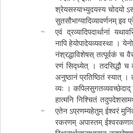
श्रे­य­स­स्या­भ्यु­द­य­स्य चोदयो ऽस्म
सु­त­सौ­भा­ग्या­दि­व्या­व­र्ण­न
म् इव प्र
एवं द्र­व्या­दि­प­दा­र्था­नां य­था­व­
१५
नापि हे­यो­पा­दे­य­व्य­व­स्था । ये­नो­पा
नं­श्र­द्धा­वि­शे­ष
स् त­त्पू­र्व­कं च वै
र­णं सिद्ध्येत् । त­द­सि­द्धौ च 
अ­नु­ष्ठा­नं प्र­ति­ष्ठि­तं स्यात् ।
व्यः । कपि
ल­सु­ग­त­व्य­व­च्छे­दा­
हा­त्म­नि निश्चितं त­दु­प­दे­श­सा­म­र्
एतेन ऽ­प्र­ण­म्य­हे­तु­म् ईश्वरं मु­नि
२०
र­क­र­ण
म् अ­पा­स्त­म् ई­श्व­र­क­णा­द­