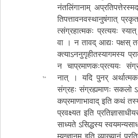
नं­त­लिं­गा­ना­म् अ­प्र­ति­प­त्ते­र­स्म­द
ति­प­त्ता­व­न­व­स्था­नु­षं
गात् प्र­कृ­
त्सं­ग्र­हा­त्म­कः प्रत्ययः स्यात् 
वा । न तावद् आद्यः पक्षस् तत्र य
क्त्या­ऽ­न­नु­गृ­ही­त­स्या­ग­म­स्य
प्रा
न चा­प्र­मा­ण­कः­प्र­त्य­यः सं­ग्र
नात् । यदि पुनर् अ­र्था­त्म­कः 
१०
संग्रहः सं­ग्र­ह्य­मा­णः सकलो 
क­प्र­मा­णा­भा­वा­द् इति कथं तस्य 
प्र­व­क्ष्य­त इति प्र­ति­ज्ञा­सा­धी­
साध्यते ऽ­सि­द्ध­स्य स्व­य­म­न्य­सा
ध
म्य­ग्ज्ञा­न­म् इति व्याख्यानं प्र­ति