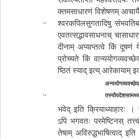
क्त­म­सा­धा­र­णं वि­शे­ष­ण­म् आच
श्व­र­क­पि­ल­सु­ग­ता­दि­षु सं­भ­व­ति­
०५
ए­व­त­त्स­द्भा­व­सा­ध­ना­च् चा
सा­धा­र
दी­ना­म् अ­प्या­प्त­त्वे किं दूषणं 
प्रोच्यते किं वा­न्य­यो­ग­व्य­व­च्छे­
ष्ठि­तं स्याद् इत्य् आरे
कायाम् 
अ­न्य­यो­ग­व्य­व­च्छे
त­स्यो­प­दे­श­सा­म­र्थ
१०
भवेद् इति क्रि­या­ध्या­हा­रः । ननु च
ऽपि भ­ग­व­तः प­र­मे­ष्टि­न
स् त­त्त्व
तेषाम् अ­वि­रु­द्ध­भा­षि­त्वा­द् इति 