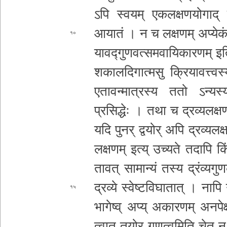
ऽपि स्वयम् ए­क­ल­क्ष­ण­यो­गा
आयातं । न च ल­क्ष­ण­म् अप्येकं पृ­
१०
या­व­द्गु­ण
व­त्स­म­वा­यि­का­र­ण­म् इत
श­का­ल­दि­गा­त्म­सु क्रि­या­व­त्त्व
ए­ता­व­न्मा­त्र­स्य ततो ऽ­न्य­स्य­द्
प्रसिद्धेः ।
तथा च द्र­व्य­ल­क्ष­ण­द
यदि पुनर् द्वयोर् अपि द्र­व्य­ल­क्ष­ण
ल­क्ष­ण­म् इत्य् उच्यते तदापि किं­त­द
तावत् सामान्यं
तस्य द्रं­व्य­गु­ण
द्रव्ये स्वे­ष्ट­वि­घा­ता­त् । ना
१५
भा­गे­ष्व् अप्य् अ­का­र­ण­म् अ­न­पे­क
त्वा­त् तयोर् गु­ण­त्व­मि­ति चेत्
न 