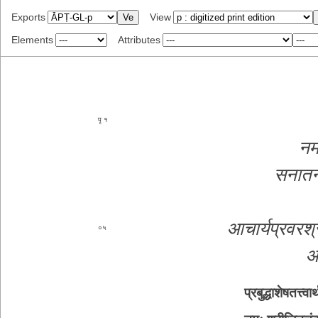
Exports
View
Elements
Attributes
१
नमः
स­ना­त­न
आ­चा­र्य­प्र­व­र­श्र
०५
आ­
प्र­बु­द्धा­शे­ष­त­त्त्व