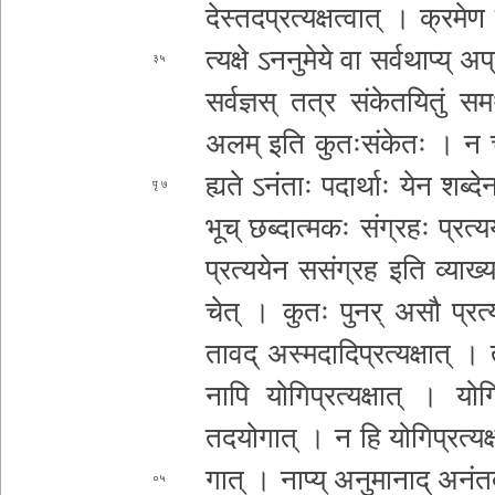
दे­स्त­द­प्र­त्य­क्ष­त्वा­त् । क्रम
त्य­क्षे ऽ­न­नु­मे­ये वा स­र्व­था­प्य् 
३५
स­र्व­ज्ञ­स् तत्र सं­के­त­यि­तुं सम
अलम् इति कु­तः­सं­के­तः । न चा­स
ह्य­ते ऽनंताः पदार्थाः येन शब्देन
७
भूच् छ­ब्दा­त्म­कः संग्रहः
प्र­त्य
प्र­त्य­ये­न स­सं­ग्र­ह इति व्या­ख्य
चेत् । कुतः पुनर् असौ प्रत्ययः प
तावद् अ­स्म­दा­दि­प्र­त्य­क्षा­त् । 
नापि यो­गि­प्र­त्य­क्षा­त् । योगिन
तदयो
गात् । न हि यो­गि­प्र­त्य­क्षा
गा­त् । नाप्य् अ­नु­मा­ना­द् अ­नं­त­द्
०५