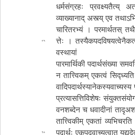
ध­र्म­सं­ग्र­हः प्र­व­क्ष्य­तै­त्य् अ
व्याख्या
नाद् अस्त्य् एव त­था­ऽ­भि­
चा­रि­त­र­भ्यं । प­र­मा­र्थ­त­स् त­थै
त्तेः । त­स्यै­क­प­द­वि­ष­य­त्वे­नै­क­त
०५
व­स्था­यां
पार
मार्थिकी प­दा­र्थ­सं­ख्या स­म­व­ति
न ता­त्त्वि­क­म् एकत्वं सिद्ध्यति
वा­दि­प­दा­र्थ­स्या­ने­क­स्य­वा­च्य
प्र­त्या­स­त्ति­वि­शे­षः सं­यु­क्त­सं­यो­
व­न­श­ब्दे­न च
ध­वा­दी­नां ता­दृ­अ­श­
ता­त्त्वि­की­म् एकतां व्य­भि­च­
पदार्थः ए­क­प­द­वा­च्य­त्वा­त् य­द्य­
१०