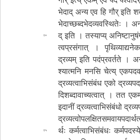
भे­दा­द् अन्य एव हि गौर् इति
शब
भे­दा­च्छ­ब्द­भे­द­व्य­व­स्थि­तेः । अ
द् इति । तस्याप्य् अ­नि­ष्टा­नु­षं­
२०
त्व­प्र­सं­गा­त् । पृ­थि­व्या­द्य­ने
का
द्रव्यम् इति प­दं­प्र­व­र्त­ते । 
श्या­त्म­नि मनसि चेत्य् ए­क­प­द­वा­च्
द्र­व्य­त्वा­भि­सं­बं­ध एको
द्र­व्य­प­
दि­श­ब्दा­वा­च्य­त्वा­त् । तत एकम्
इदानीं द्र­व्य­त्वा­भि­सं­बं­धो द्र­व्य
द्र­व्य­त्वो­प
ल­क्षि­त­स­म­वा­य­प­दा­र्थ
र्थः क­र्म­त्वा­भि­सं­बं­धः क­र्म­प­द­स्
२५