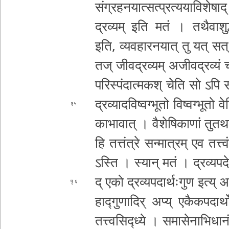
सं­ग्र­ह­न­या­त्स­त्प्र­त्य­या­वि­शे­षा­द
द्रव्य
म् इति मतं । त­थै­वा­शु­द्ध­
इति, व्य­व­हा­र­न­या­त् तु यत् सत
तज् जी­व­द्र­व्य­म् अ­जी­व­द्र­व्य
प­रि­स्पं­दा­त्म­क­श् चेति
सो ऽपि सा
द्र­व्या­द­वि­ष्व­ग्भू­तो वि­ष्व­ग्भू­त
३५
का­भा­वा­त् । वै­शे­षि­का­णां तु­त­थ
हि तत्तंत्रे
स­न्मा­त्र­म् एव तत्त्वं
ऽस्ति । स्यान् मतं । द्र­व्य­प­दे­
द् एको द्र­व्य­प­दा­र्थः­गु­ण इत्य् आ­
६
हा­द्गु­णा
दिर् अप्य् ए­कै­क­प­दा­र्थो व
त­त्त्व­सि­द्ध्ये । स­मा­से­ना­भि­धा