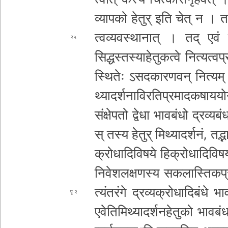
व्या­प­को हेतुर् इति चेत् न । 
त्व­व्य­व­स्था­ना­त् । तद् एवं सं
२५
सिद्धस्त
स्या­हे­तु­क­त्वे नि­त्य­त्व­
स्थि­तेः ऽ­स­द­का­र­ण­व­न् नित्य
थ्या­द­र्श­ना­वि­र­ति­प्र­मा­द­क­षा­
संक्षेप
तो द्वेधा भा­व­बं­धो द्र­व्य­ब
स् तस्य हेतुर् मि­थ्या­द­र्श­नं­, त
क्रो­धा­दि­वि­ष­ये हि­क्रो­धा­दि­वि­ष­य­
नि­वे­श
ल­क्ष­ण­स्य स­क­ला­स्ति­क­प्र
त्यं­त­रं­गे द्र­व्य­क्रो­धा­दि­बं­धे भा
२
ए­वे­ति­मि­थ्या­द­र्श­न­हे­तु­को भा­व­बं