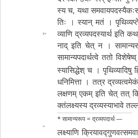
स्य च, यथा स­म­वा­य­प­द­स्यै­कः­स­
तिः ।
स्यान् मतं । पृ­थि­व्य­प्ते
व्या­णि द्र­व्य­प­द­स्या­र्थ इति 
३०
ना­द् इति चेत् न । सा­मा­न्य­सं­ज्ञ
सामा
न्य­प­दा­र्थ­त्वे ततो वि­शे­षे­ष्
स्या­सि­द्धे­श् च । पृ­थि­व्या­दि­ष
ध­नि­मि­त्ता । तत्र द्र­व्य­त्व­म
ल­क्ष­ण­म् एकम् इति
चेत् तत् किम
क्तं­ल­क्ष्य­स्य द्र­व्य­स्या­भा­वे त­ल्ल
* सा­मा­न्य­रू­प = द्र­व्य­प­दा­र्थ­ —
३५
लक्ष्याणि क्रि­या­व­द्गु­ण­व­त्स­म­वा­